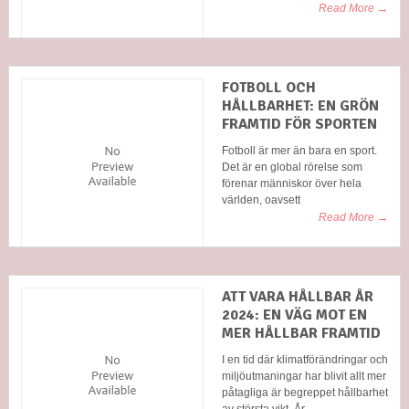
Read More →
FOTBOLL OCH
HÅLLBARHET: EN GRÖN
FRAMTID FÖR SPORTEN
Fotboll är mer än bara en sport.
Det är en global rörelse som
förenar människor över hela
världen, oavsett
Read More →
ATT VARA HÅLLBAR ÅR
2024: EN VÄG MOT EN
MER HÅLLBAR FRAMTID
I en tid där klimatförändringar och
miljöutmaningar har blivit allt mer
påtagliga är begreppet hållbarhet
av största vikt. År