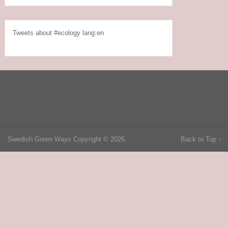
Tweets about #ecology lang:en
Swedish Green Ways
Copyright © 2026.
Back to Top ↑