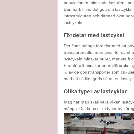
populationen minskade lastbilen i pop
Danmark finns det gott om lastcyklar
infrastrukturen och därmed ökat pop
lastcykeln.
Fördelar med lastcykel
Det finns många fördelar med att anv
transportmedlet men även för samhäll
lastcykeln minskar buller, mer yta fri
Framförallt minskar energiförbrukning
% av de godstransporter som cirkuler
med ett så litet gods så att en lastc
Olika typer av lastcyklar
Idag när man skall välja vilken lastc
många. Det finns olika typer av köreg