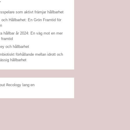
r
lsspelare som aktivt främjar hållbarhet
l och Hållbarhet: En Grön Framtid för
en
ra hållbar år 2024: En väg mot en mer
r framtid
ey och hållbarhet
mbiotiskt förhållande mellan idrott och
ässig hållbarhet
out #ecology lang:en