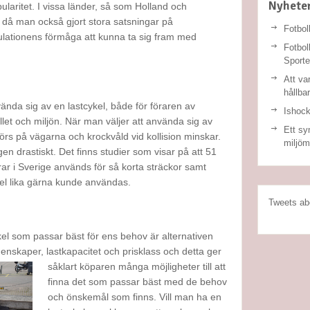
Nyhete
ularitet. I vissa länder, så som Holland och
, då man också gjort stora satsningar på
Fotbol
ulationens förmåga att kunna ta sig fram med
Fotbol
Sport
Att va
hållba
ända sig av en lastcykel, både för föraren av
Ishock
et och miljön. När man väljer att använda sig av
Ett sy
görs på vägarna och krockvåld vid kollision minskar.
miljöm
en drastiskt. Det finns studier som visar på att 51
ar i Sverige används för så korta sträckor samt
ykel lika gärna kunde användas.
Tweets ab
ykel som passar bäst för ens behov är alternativen
enskaper, lastkapacitet och prisklass och d
etta ger
såklart köparen många möjligheter till att
finna det som passar bäst med de behov
och önskemål som finns. Vill man ha en