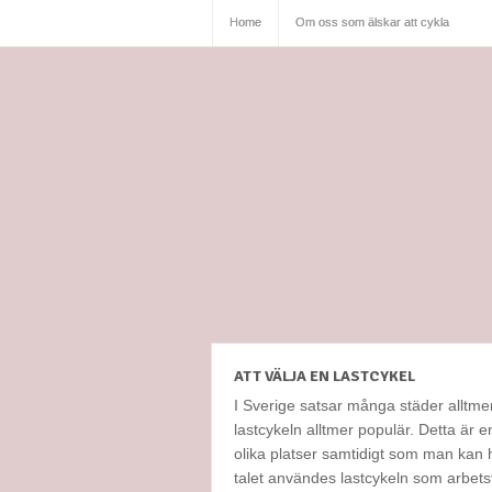
Home
Om oss som älskar att cykla
ATT VÄLJA EN LASTCYKEL
I Sverige satsar många städer alltmer 
lastcykeln alltmer populär. Detta är en
olika platser samtidigt som man kan h
talet användes lastcykeln som arbetsfo